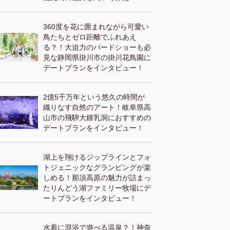
360度を花に囲まれながら可愛い
鳥たちとゼロ距離でふれあえ
る？！大迫力のバードショーも必
見な静岡県掛川市の掛川花鳥園に
デートプランをインタビュー！
2億5千万年という悠久の時間が
織りなす自然のアート！岐阜県高
山市の飛騨大鍾乳洞におすすめの
デートプランをインタビュー！
湖上を翔けるジップラインとフォ
トジェニックなグランピングが楽
しめる！那須高原の魅力が詰まっ
たりんどう湖ファミリー牧場にデ
ートプランをインタビュー！
水着に混浴で遊べる温泉？！神奈