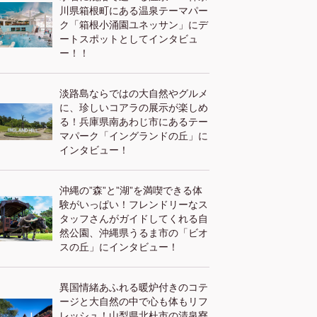
川県箱根町にある温泉テーマパー
ク「箱根小涌園ユネッサン」にデ
ートスポットとしてインタビュ
ー！！
淡路島ならではの大自然やグルメ
に、珍しいコアラの展示が楽しめ
る！兵庫県南あわじ市にあるテー
マパーク「イングランドの丘」に
インタビュー！
沖縄の”森”と”湖”を満喫できる体
験がいっぱい！フレンドリーなス
タッフさんがガイドしてくれる自
然公園、沖縄県うるま市の「ビオ
スの丘」にインタビュー！
異国情緒あふれる暖炉付きのコテ
ージと大自然の中で心も体もリフ
レッシュ！山梨県北杜市の清泉寮