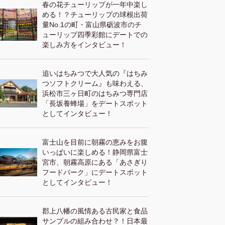
春の花チューリップが一年中楽し
める！？チューリップの球根出荷
量No.1の町・富山県砺波市のチ
ューリップ四季彩館にデートでの
楽しみ方をインタビュー！
追いはちみつで大人気の『はちみ
つソフトクリーム』も味わえる、
浜松市三ヶ日町のはちみつ専門店
「長坂養蜂場」をデートスポット
としてインタビュー！
富士山を目前に朝霧の恵みをお腹
いっぱいに楽しめる！静岡県富士
宮市、朝霧高原にある「あさぎり
フードパーク」にデートスポット
としてインタビュー！
郡上八幡の風情ある古民家と食品
サンプルの組み合わせ？！日本最