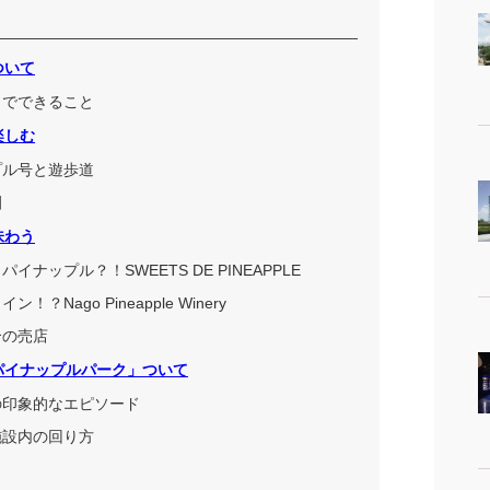
ついて
」でできること
楽しむ
プル号と遊歩道
園
味わう
ナップル？！SWEETS DE PINEAPPLE
Nago Pineapple Winery
合の売店
パイナップルパーク」ついて
の印象的なエピソード
施設内の回り方