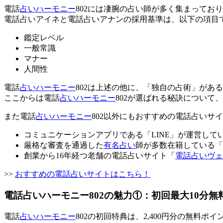
電話
占いハーモニー
802には凄腕の占い師が多く集まってお
電話占いアイネと電話占いアナンの採用基準
は、以下の項目
鑑定レベル
一般常識
マナー
人間性
電話
占いハーモニー
802は上述の他に、「
独自の占術
」がある
ここからは電話
占いハーモニー
802が選ばれる秘訣について
また電話
占いハーモニー
802以外にもおすすめの電話占いサ
コミュニケーションアプリである「LINE」が運営して
厳格な審査を通過した
有名占い
師が多数在籍している「
創業から16年経つ老舗の電話占いサイト「
電話占いヴェ
>>
おすすめの電話占いサイトはこちら！
電話占いハーモニー802の魅力①：初回最大10分無
電話
占いハーモニー
802の初回特典は、2,400円分の無料ポ