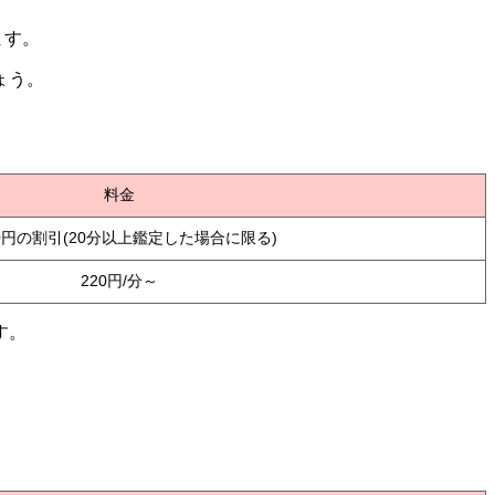
ます。
ょう。
料金
00円の割引(20分以上鑑定した場合に限る)
220円/分～
す。