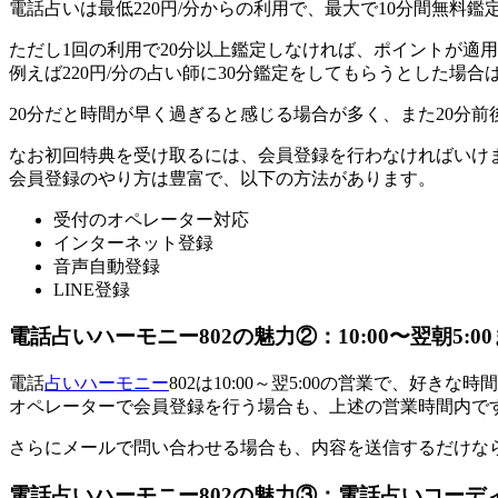
電話占いは最低220円/分からの利用で、最大で10分間無料
ただし
1回の利用で20分以上鑑定
しなければ、ポイントが適用
例えば220円/分の占い師に30分鑑定をしてもらうとした場合は、6
20分だと時間が早く過ぎると感じる場合が多く、また
20分
なお初回特典を受け取るには、会員登録を行わなければいけ
会員登録のやり方は豊富で、以下の方法があります。
受付のオペレーター対応
インターネット登録
音声自動登録
LINE登録
電話占いハーモニー802の魅力②：10:00〜翌朝5:
電話
占いハーモニー
802は10:00～翌5:00の営業で、
好きな時間
オペレーターで会員登録を行う場合も、上述の営業時間内で
さらにメールで問い合わせる場合も、
内容を送信するだけ
な
電話占いハーモニー802の魅力③：電話占いコー