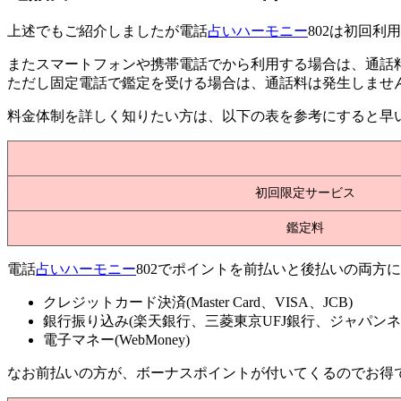
上述でもご紹介しましたが電話
占いハーモニー
802は初回利
またスマートフォンや携帯電話でから利用する場合は、
通話
ただし固定電話で鑑定を受ける場合は、通話料は発生しませ
料金体制を詳しく知りたい方は、以下の表を参考にすると早
初回限定サービス
鑑定料
電話
占いハーモニー
802でポイントを前払いと後払いの両方
クレジットカード決済(Master Card、VISA、JCB)
銀行振り込み(楽天銀行、三菱東京UFJ銀行、ジャパンネ
電子マネー(WebMoney)
なお前払いの方が、
ボーナスポイント
が付いてくるのでお得