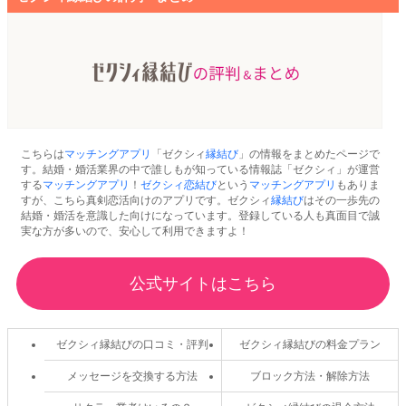
こちらは
マッチングアプリ
「ゼクシィ
縁結び
」の情報をまとめたページで
す。結婚・婚活業界の中で誰しもが知っている情報誌「ゼクシィ」が運営
する
マッチングアプリ
！
ゼクシィ恋結び
という
マッチングアプリ
もありま
すが、こちら真剣恋活向けのアプリです。ゼクシィ
縁結び
はその一歩先の
結婚・婚活を意識した向けになっています。登録している人も真面目で誠
実な方が多いので、安心して利用できますよ！
公式サイトはこちら
ゼクシィ縁結びの口コミ・評判
ゼクシィ縁結びの料金プラン
メッセージを交換する方法
ブロック方法・解除方法