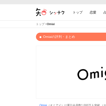
トップ
恋愛
トップ
>
Omiai
Omiaiの評判・まとめ
Omiai
（オミアイ）は累計会員数1,000万人突破 （※