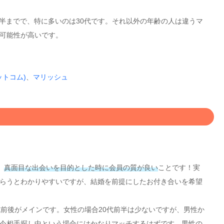
代前半までで、特に多いのは30代です。それ以外の年齢の人は違うマ
可能性が高いです。
ットコム)
、
マリッシュ
、
真面目な出会いを目的とした時に会員の質が良い
ことです！実
らうとわかりやすいですが、結婚を前提にしたお付き合いを希望
代前後がメインです。女性の場合20代前半は少ないですが、男性か
今相手探し中という場合にはかなりマッチするはずです。男性の