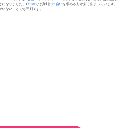
うになりました。
Omiai
では真剣に
出会い
を求める方が多く集まっています。
がいないことでも評判です。