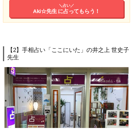
＼占い／
Aki☆先生
に占ってもらう！
【2】手相占い「ここにいた」の井之上 世史子
先生