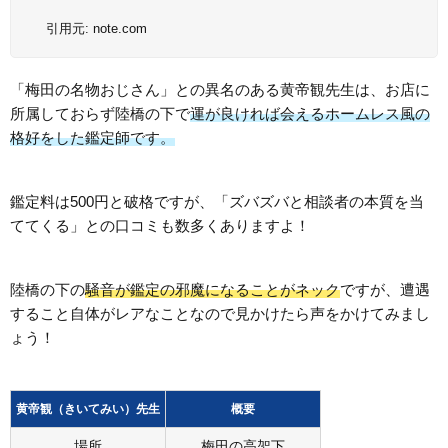
引用元:
note.com
「梅田の名物おじさん」との異名のある黄帝観先生は、お店に
所属しておらず陸橋の下で
運が良ければ会えるホームレス風の
格好をした鑑定師です。
鑑定料は500円と破格ですが、「ズバズバと相談者の本質を当
ててくる」との口コミも数多くありますよ！
陸橋の下の
騒音が鑑定の邪魔になることがネック
ですが、遭遇
すること自体がレアなことなので見かけたら声をかけてみまし
ょう！
黄帝観（きいてみい）先生
概要
場所
梅田の高架下