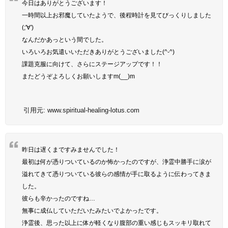
今日はありがとうございます！
一時間以上お邪魔していたようで、後程時計を見てびっくりしました
(;'∀')
なんだかあっという間でした。
いろいろお気遣いいただきありがとうございました(^-^)
課題克服に向けて、さらにステージアップです！！
またどうぞよろしくお願いしますm(__)m
引用元:
www.spiritual-healing-lotus.com
昨日は遅くまですみませんでした！
最初は何が憑りついているのか怖かったのですが、浄霊中勝手に涙が
溢れてきて憑りついている彼らの感情が手に取るように伝わってきま
した。
彼らも辛かったのですね…
無事に成仏していただいたみたいでよかったです。
浄霊後、思った以上に体が軽くなり腹部の重い感じもスッキリ取れて