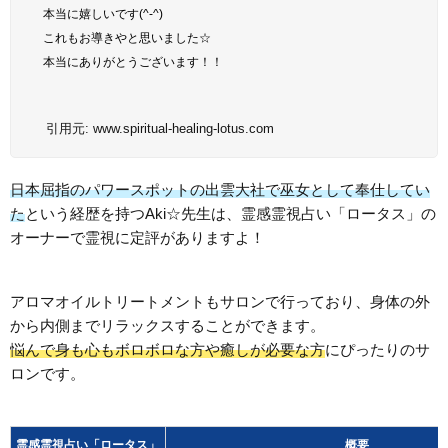
本当に嬉しいです(^-^)
これもお導きやと思いました☆
本当にありがとうございます！！
引用元:
www.spiritual-healing-lotus.com
日本屈指のパワースポットの出雲大社で巫女として奉仕してい
た
という経歴を持つAki☆先生は、霊感霊視占い「ロータス」の
オーナーで霊視に定評がありますよ！
アロマオイルトリートメントもサロンで行っており、身体の外
から内側までリラックスすることができます。
悩んで身も心もボロボロな方や癒しが必要な方
にぴったりのサ
ロンです。
霊感霊視占い「ロータス」
概要