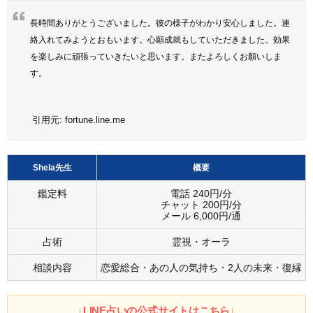
長時間ありがとうございました。彼の様子がわかり安心しました。連
絡入れてみようとおもいます。心願成就もしていただきました。効果
を楽しみに頑張っていきたいと思います。またよろしくお願いしま
す。
引用元:
fortune.line.me
Shela先生
概要
鑑定料
電話 240円/分
チャット 200円/分
メール 6,000円/通
占術
霊視・オーラ
相談内容
恋愛総合・あの人の気持ち・2人の未来・復縁
↓LINE占いの公式サイトはこちら↓