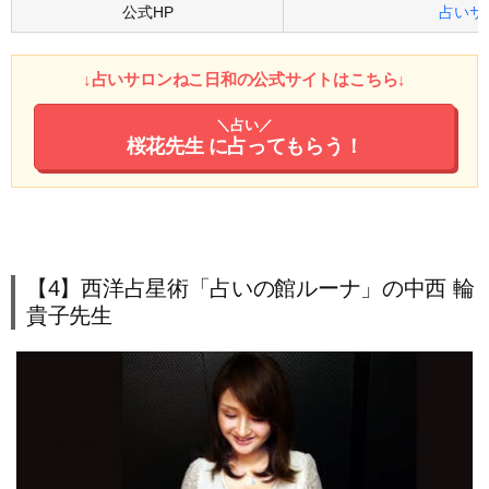
公式HP
占いサ
↓占いサロンねこ日和の公式サイトはこちら↓
＼占い／
桜花先生
に占ってもらう！
【4】西洋占星術「占いの館ルーナ」の中西 輪
貴子先生