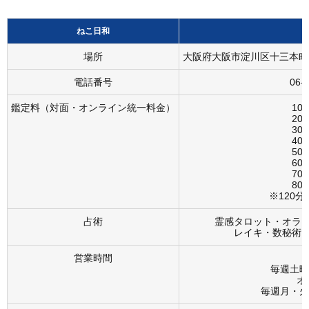
ねこ日和
場所
大阪府大阪市淀川区十三本町2丁
電話番号
06-
鑑定料（対面・オンライン統一料金）
10分
20分
30分
40分
50分
60分
70分
80分
※120
占術
霊感タロット・オラ
レイキ・数秘術
営業時間
毎週土曜 1
オ
毎週月・火曜 