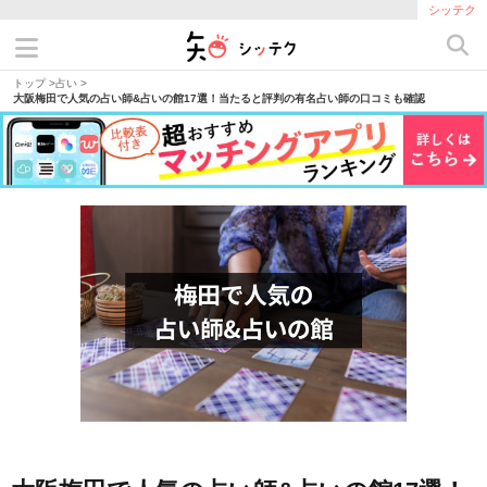
シッテク
トップ
>
占い
>
大阪梅田で人気の占い師&占いの館17選！当たると評判の有名占い師の口コミも確認