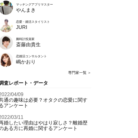
マッチングアプリマスター
やんまき
恋愛・婚活スタイリスト
JURI
腕時計投資家
斎藤由貴生
恋婚活コンサルタント
嶋かおり
専門家一覧 ＞
調査レポート・データ
2022/04/09
共通の趣味は必要？オタクの恋愛に関す
るアンケート
2022/03/11
再婚したい理由はやはり寂しさ？離婚歴
のある方に再婚に関するアンケート