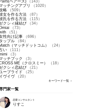
Pairs(ペアーズ)
（143）
マッチングアプリ
（1020）
攻略
（509）
彼女を作る方法
（87）
彼氏を作る方法
（115）
ゼクシィ縁結び
（34）
Omiai
（73）
with
（51）
女性向け記事
（696）
タップル
（84）
Match（マッチドットコム）
（24）
占い
（111）
mimi
（3）
マッチブック
（3）
CROSS ME（クロスミー）
（18）
ゼクシィ恋結び
（21）
ユーブライド
（25）
イヴイヴ
（20）
キーワード一覧
＞
専門家一覧
恋愛コンサルタント
りすこ