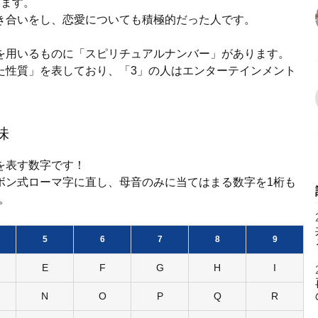
います。
き合いをし、恋愛についても積極的だった人です。
を用いるものに「スピリチュアルナンバー」があります。
た性質」を表しており、「3」の人はエンターテインメント
味
を表す数字です！
ボン式ローマ字に直し、母音のみに当てはまる数字を1桁も
。
5
6
7
8
9
E
F
G
H
I
N
O
P
Q
R