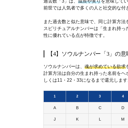
過去数「3」は、
成長や実り
を意味して
前世では人気者で多くの人と社交的な付
また過去数と似た意味で、同じ計算方法
スピリチュアルナンバーは「生まれ持っ
性に優れている点が特徴です。
【4】ソウルナンバー「3」の意
ソウルナンバーは、
魂が求めている欲求
計算方法は自分の生まれ持った名前をヘ
しくは11・22・33になるまで還元します
1
2
3
4
A
B
C
D
J
K
L
M