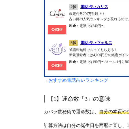
2位
電話占いカリス
鑑定件数200万件以上！
占い師の人気ランキングが見れるので
料金
：電話 1分240円〜
公式HP
3位
電話占いヴェルニ
通話料無料で占ってもらえる！
新規登録者には4,000円分の鑑定ポイ
料金
：電話 1分190円〜/メール 1件2,5
公式HP
→
おすすめ電話占いランキング
【1】運命数「3」の意味
カバラ数秘術で運命数は、
自分の本質や
計算方法は自分の誕生日を西暦に直し、1