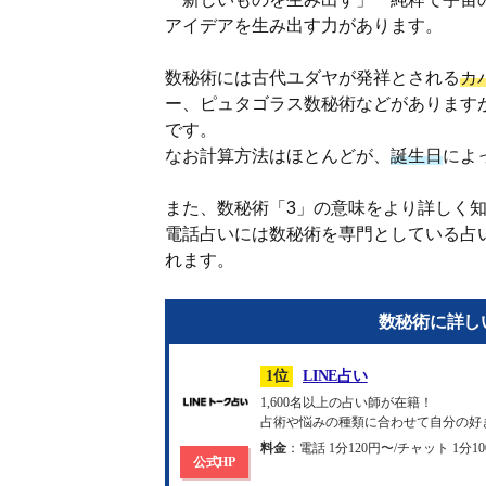
アイデアを生み出す力があります。
数秘術には古代ユダヤが発祥とされる
カ
ー、ピュタゴラス数秘術などがあります
です。
なお計算方法はほとんどが、
誕生日
によ
また、数秘術「3」の意味をより詳しく
電話占いには数秘術を専門としている占
れます。
数秘術に詳し
1位
LINE占い
1,600名以上の占い師が在籍！
占術や悩みの種類に合わせて自分の好
料金
：電話 1分120円〜/チャット 1分1
公式HP