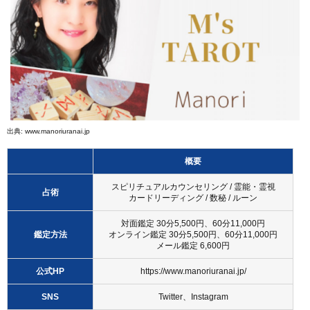
出典:
www.manoriuranai.jp
概要
スピリチュアルカウンセリング / 霊能・霊視
占術
カードリーディング / 数秘 / ルーン
対面鑑定 30分5,500円、60分11,000円
鑑定方法
オンライン鑑定 30分5,500円、60分11,000円
メール鑑定 6,600円
公式HP
https://www.manoriuranai.jp/
SNS
Twitter
、
Instagram