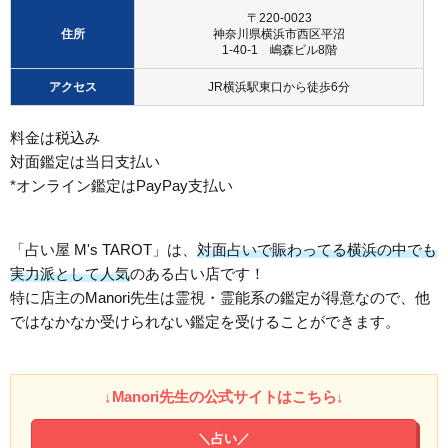
〒220-0023
住所
神奈川県横浜市西区平沼
1-40-1 嶋森ビル8階
アクセス
JR横浜駅東口から徒歩6分
料金は税込み
対面鑑定は当日支払い
*オンライン鑑定はPayPay支払い
「占い屋 M's TAROT」は、
対面占いで賑わってる横浜の中でも
実力派として人気
のある占い店です！
特に店主のManori先生は霊視・霊能系の鑑定が得意なので、他
ではなかなか受けられない鑑定を受けることができます。
↓Manori先生の公式サイトはこちら↓
＼占い／