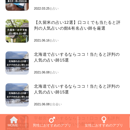
2022.03.25 |
占い
【久留米の占い12選】口コミでも当たると評
判の人気占いの館&有名占い師を厳選
2021.06.16 |
占い
北海道で占いするならココ！当たると評判の
人気の占い師15選
2021.06.08 |
占い
北海道で占いするならココ！当たると評判の
人気の占い師15選
2021.06.08 |
出会い
宇都宮で占いするならココ！口コミでも評判
の当たる占い師・占いの館10選
HOME
男性におすすめのアプリ
女性におすすめのアプリ