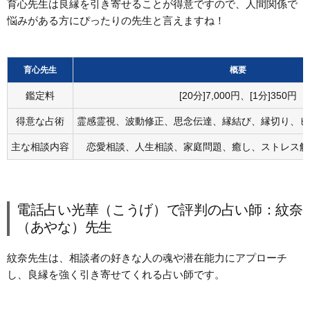
育心先生は良縁を引き寄せることが得意ですので、人間関係で
悩みがある方にぴったりの先生と言えますね！
育心先生
概要
鑑定料
[20分]7,000円、[1分]350円
得意な占術
霊感霊視、波動修正、思念伝達、縁結び、縁切り、ヒ
主な相談内容
恋愛相談、人生相談、家庭問題、癒し、ストレス解
電話占い光華（こうげ）で評判の占い師：紋奈
（あやな）先生
紋奈先生は、相談者の好きな人の魂や潜在能力にアプローチ
し、良縁を強く引き寄せてくれる占い師です。