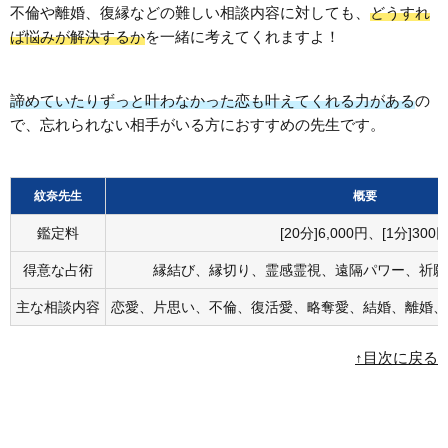
不倫や離婚、復縁などの難しい相談内容に対しても、
どうすれ
ば悩みが解決するか
を一緒に考えてくれますよ！
諦めていたりずっと叶わなかった恋も叶えてくれる力がある
の
で、忘れられない相手がいる方におすすめの先生です。
紋奈先生
概要
鑑定料
[20分]6,000円、[1分]300
得意な占術
縁結び、縁切り、霊感霊視、遠隔パワー、祈願
主な相談内容
恋愛、片思い、不倫、復活愛、略奪愛、結婚、離婚、
↑目次に戻る