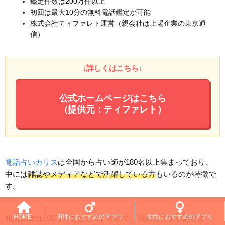
鑑定件数は200万件以上
初回は最大10分の無料電話鑑定が可能
株式会社ティファレト運営（親会社は上場企業の東京通
信）
↓詳しくはこちら↓
公式ホームページはこちら
（提供元：ティファレト）
電話占いカリス
は全国から占い師が180名以上集まっており、
中には
雑誌やメディアなどで活躍している方
もいるのが特徴で
す。
HOME
男性におすすめのアプリ
女性におすすめのアプリ
相談件数は100万件を超えているので、信頼と実績がありま