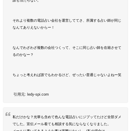
誰も当たらない。
それより複数の電話占い会社を運営しててさ、所属する占い師が同じ
なんてありえないからー！
なんでわざわざ複数の会社つくって、そこに同じ占い師を在籍させて
るのかなー？
ちょっと考えれば誰でもわかるけど、ぜったい普通じゃないよねー笑
引用元:
ledy-spi.com
私だけかな？光華も含めて色んな電話占いにジプッてたけど全部ダメ
でした。宣伝メール着ても相談する気にならなくなりました。
メールに書いてあるような事は実際にないし、(私の場合は