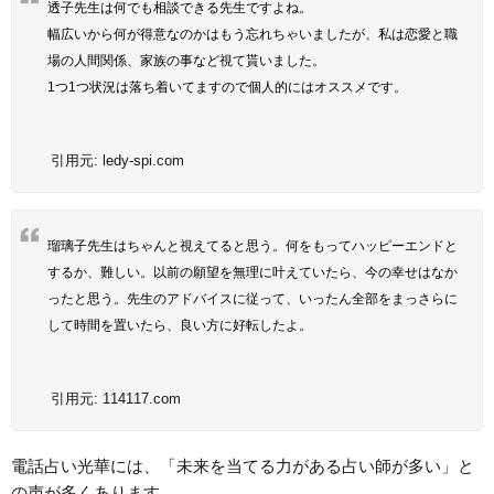
透子先生は何でも相談できる先生ですよね。
幅広いから何が得意なのかはもう忘れちゃいましたが、私は恋愛と職
場の人間関係、家族の事など視て貰いました。
1つ1つ状況は落ち着いてますので個人的にはオススメです。
引用元:
ledy-spi.com
瑠璃子先生はちゃんと視えてると思う。何をもってハッピーエンドと
するか、難しい。以前の願望を無理に叶えていたら、今の幸せはなか
ったと思う。先生のアドバイスに従って、いったん全部をまっさらに
して時間を置いたら、良い方に好転したよ。
引用元:
114117.com
電話占い光華には、「未来を当てる力がある占い師が多い」と
の声が多くあります。