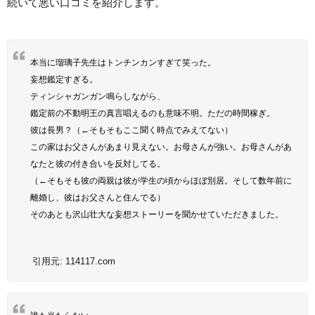
続いて悪い口コミを紹介します。
本当に瑠璃子先生はトンチンカンすぎて笑った。
妄想鑑定すぎる。
ティンシャガンガン鳴らしながら、
鑑定前の不動明王の真言唱えるのも意味不明。ただの時間稼ぎ。
彼は長男？（←そもそもここ聞く時点でみえてない）
この家はお父さんがあまり見えない。お母さんが強い。お母さんがあ
なたと彼の付き合いを反対してる。
（←そもそも彼の両親は彼が学生の頃からほぼ別居。そして数年前に
離婚し、彼はお父さんと住んでる）
そのあとも沢山壮大な妄想ストーリーを聞かせていただきました。
引用元:
114117.com