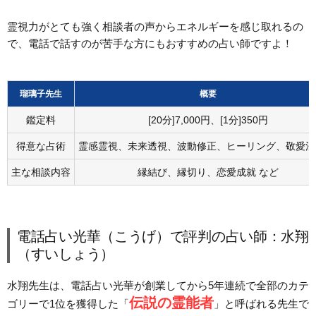
霊視力がとても強く相談者の声からエネルギーを感じ取れるの
で、電話で話すのが苦手な方にもおすすめの占い師ですよ！
瑠璃子先生
概要
鑑定料
[20分]7,000円、[1分]350円
得意な占術
霊感霊視、未来透視、波動修正、ヒーリング、敬愛法
主な相談内容
縁結び、縁切り、恋愛成就 など
電話占い光華（こうげ）で評判の占い師：水翔
（すいしょう）
水翔先生は、電話占い光華が創業してから5年連続で全部のカテ
伝説の霊能者
ゴリーで1位を獲得した「
」と呼ばれる先生で