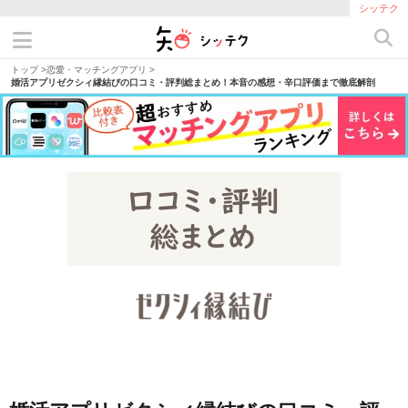
シッテク
トップ
>
恋愛・マッチングアプリ
>
婚活アプリゼクシィ縁結びの口コミ・評判総まとめ！本音の感想・辛口評価まで徹底解剖