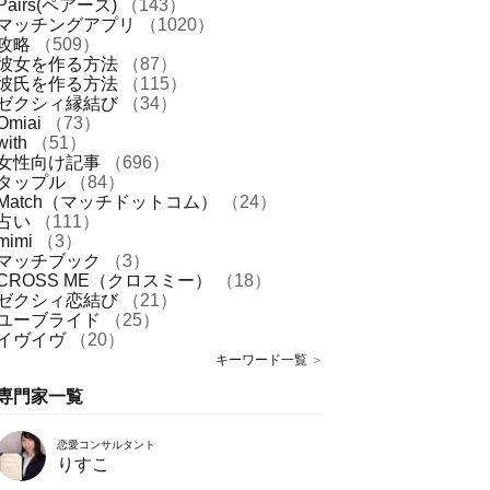
Pairs(ペアーズ)
（143）
マッチングアプリ
（1020）
攻略
（509）
彼女を作る方法
（87）
彼氏を作る方法
（115）
ゼクシィ縁結び
（34）
Omiai
（73）
with
（51）
女性向け記事
（696）
タップル
（84）
Match（マッチドットコム）
（24）
占い
（111）
mimi
（3）
マッチブック
（3）
CROSS ME（クロスミー）
（18）
ゼクシィ恋結び
（21）
ユーブライド
（25）
イヴイヴ
（20）
キーワード一覧
＞
専門家一覧
恋愛コンサルタント
りすこ