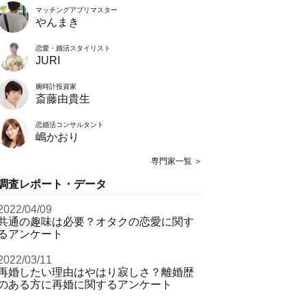
マッチングアプリマスター
やんまき
恋愛・婚活スタイリスト
JURI
腕時計投資家
斎藤由貴生
恋婚活コンサルタント
嶋かおり
専門家一覧 ＞
調査レポート・データ
2022/04/09
共通の趣味は必要？オタクの恋愛に関す
るアンケート
2022/03/11
再婚したい理由はやはり寂しさ？離婚歴
のある方に再婚に関するアンケート