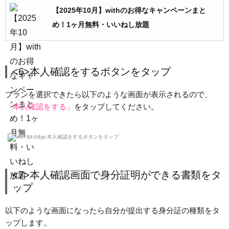
【2025年10月】withのお得なキャンペーンまと
め！1ヶ月無料・いいねし放題
<6>本人確認をするボタンをタップ
プランを選択できたら以下のような画面が表示されるので、
「本人確認をする」
をタップしてください。
<7>本人確認画面で身分証明ができる書類をタ
ップ
以下のような画面になったら自分が提出する身分証の種類をタ
ップします。