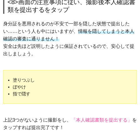
<8>画面の注意事項に従い、撮影後本人確認書
類を提出するをタップ
身分証を悪用されるのが不安で一部を隠した状態で提出した
い……という人も中にはいますが、
情報を隠してしまうと本人
確認の審査に通りません！
安全は先ほど説明したように保証されているので、安心して提
出しましょう。
塗りつぶし
ぼやけ
指で隠す
上記3つがないように撮影をし、
「本人確認書類を提出する」
を
タップすれば提出完了です！