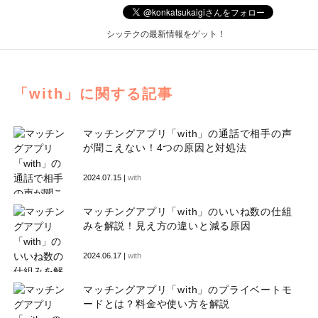
シッテクの最新情報をゲット！
「with」に関する記事
マッチングアプリ「with」の通話で相手の声
が聞こえない！4つの原因と対処法
2024.07.15 |
with
マッチングアプリ「with」のいいね数の仕組
みを解説！見え方の違いと減る原因
2024.06.17 |
with
マッチングアプリ「with」のプライベートモ
ードとは？料金や使い方を解説