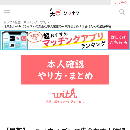
シッテク
トップ
>
恋愛・マッチングアプリ
>
【最新】with（ウィズ）の安全な本人確認のやり方まとめ！出会うための必須事項