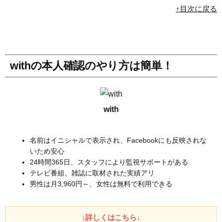
↑目次に戻る
withの本人確認のやり方は簡単！
with
名前はイニシャルで表示され、Facebookにも反映されな
いため安心
24時間365日、スタッフにより監視サポートがある
テレビ番組、雑誌に取材された実績アリ
男性は月3,960円～、女性は無料で利用できる
↓詳しくはこちら↓