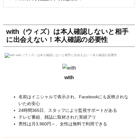
with（ウィズ）は本人確認しないと相手
に出会えない！本人確認の必要性
with
名前はイニシャルで表示され、Facebookにも反映されな
いため安心
24時間365日、スタッフにより監視サポートがある
テレビ番組、雑誌に取材された実績アリ
男性は月3,960円～、女性は無料で利用できる