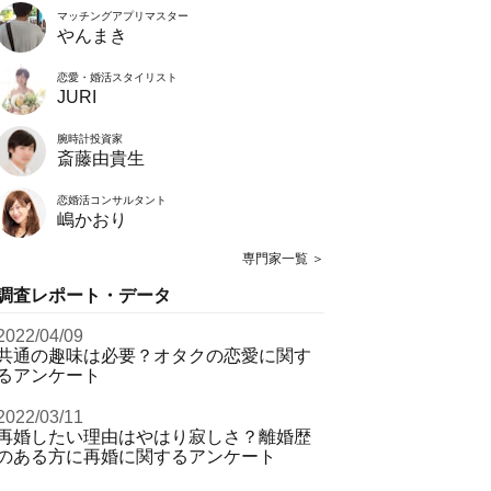
マッチングアプリマスター
やんまき
恋愛・婚活スタイリスト
JURI
腕時計投資家
斎藤由貴生
恋婚活コンサルタント
嶋かおり
専門家一覧 ＞
調査レポート・データ
2022/04/09
共通の趣味は必要？オタクの恋愛に関す
るアンケート
2022/03/11
再婚したい理由はやはり寂しさ？離婚歴
のある方に再婚に関するアンケート