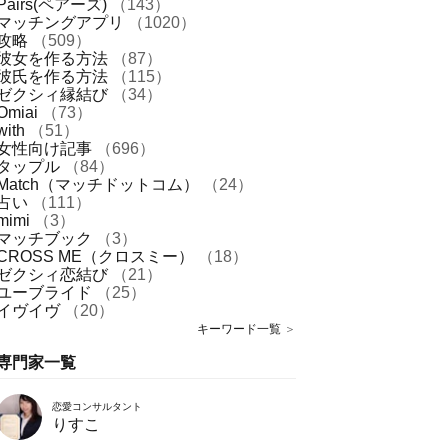
Pairs(ペアーズ)
（143）
マッチングアプリ
（1020）
攻略
（509）
彼女を作る方法
（87）
彼氏を作る方法
（115）
ゼクシィ縁結び
（34）
Omiai
（73）
with
（51）
女性向け記事
（696）
タップル
（84）
Match（マッチドットコム）
（24）
占い
（111）
mimi
（3）
マッチブック
（3）
CROSS ME（クロスミー）
（18）
ゼクシィ恋結び
（21）
ユーブライド
（25）
イヴイヴ
（20）
キーワード一覧
＞
専門家一覧
恋愛コンサルタント
りすこ