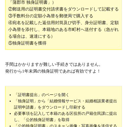
「蒲郡市 独身証明書」）
②郵送用の証明書交付請求書をダウンロードして記載する
③手数料分の定額小為替を郵便局で購入する
④宛名を記載した返信用封筒及び切手、身分証明書、定額
小為替を添付し、本籍地のある市町村へ送付する（急がれ
る場合は、速達にする）
⑤独身証明書を獲得
手間はかかりますが難しい手続きではありません。
発行から1年未満の独身証明であれば有効ですよ！
「証明書提出」のページを開く
「独身証明」から「結婚情報サービス・結婚相談業者提出
証明申請書」をダウンロードし印刷する
必要事項を記入して本籍のある区役所の戸籍住民課に提出
し、「公的独身証明書」を取得
「公的独身証明書」のスキャン画像・写真画像を送信する