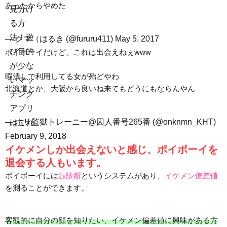
あったからやめた
— クマ（はるき (@fururu411)
May 5, 2017
ポイボーイだけど、これは出会えねぇwww
暇潰しで利用してる女が殆どやわ
北海道とか、大阪から良いね来てもどうにもならんやん
— ホリ監獄トレーニー@囚人番号265番 (@onknmn_KHT)
February 9, 2018
イケメンしか出会えないと感じ、ポイボーイを
退会する人もいます。
ポイボーイには
顔診断
というシステムがあり、
イケメン偏差値
を測ることができます。
客観的に自分の顔を知りたい、イケメン偏差値に興味がある方