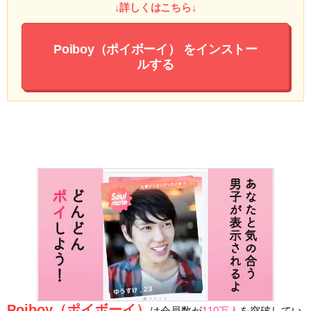
↓詳しくはこちら↓
Poiboy（ポイボーイ）
をインストー
ルする
Poiboy（ポイボーイ）
は会員数が
110万人
を突破してい