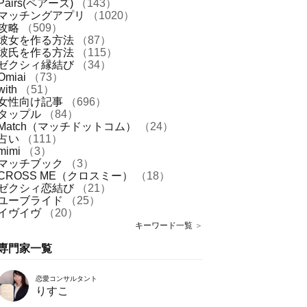
Pairs(ペアーズ)
（143）
マッチングアプリ
（1020）
攻略
（509）
彼女を作る方法
（87）
彼氏を作る方法
（115）
ゼクシィ縁結び
（34）
Omiai
（73）
with
（51）
女性向け記事
（696）
タップル
（84）
Match（マッチドットコム）
（24）
占い
（111）
mimi
（3）
マッチブック
（3）
CROSS ME（クロスミー）
（18）
ゼクシィ恋結び
（21）
ユーブライド
（25）
イヴイヴ
（20）
キーワード一覧
＞
専門家一覧
恋愛コンサルタント
りすこ