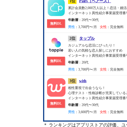
1位
Pairs（ペアーズ）
累計会員数2,000万人以上！恋活・
インターネット異性紹介事業届受理番号：30
年齢層
：20代〜30代
無料DL
男性
：3,700円〜/月
女性
：完全無料
2位
タップル
カジュアルな恋活にぴったり！
若い人の気軽な恋人探しにおすすめ
インターネット異性紹介事業届受理番号：30
無料DL
年齢層
：20代
男性
：3,700円〜/月
女性
：完全無料
3位
with
相性重視で出会うなら！
心理テスト・性格診断が充実している
インターネット異性紹介事業届受理番号：30
無料DL
年齢層
：20代〜30代
男性
：3,600円〜/月
女性
：完全無料
＊ ランキングはアプリストアの評価、