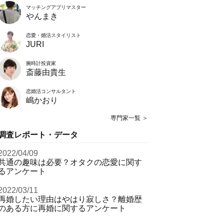
マッチングアプリマスター
やんまき
恋愛・婚活スタイリスト
JURI
腕時計投資家
斎藤由貴生
恋婚活コンサルタント
嶋かおり
専門家一覧 ＞
調査レポート・データ
2022/04/09
共通の趣味は必要？オタクの恋愛に関す
るアンケート
2022/03/11
再婚したい理由はやはり寂しさ？離婚歴
のある方に再婚に関するアンケート