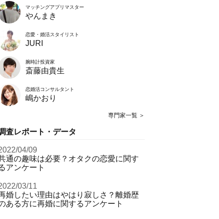
マッチングアプリマスター
やんまき
恋愛・婚活スタイリスト
JURI
腕時計投資家
斎藤由貴生
恋婚活コンサルタント
嶋かおり
専門家一覧 ＞
調査レポート・データ
2022/04/09
共通の趣味は必要？オタクの恋愛に関す
るアンケート
2022/03/11
再婚したい理由はやはり寂しさ？離婚歴
のある方に再婚に関するアンケート