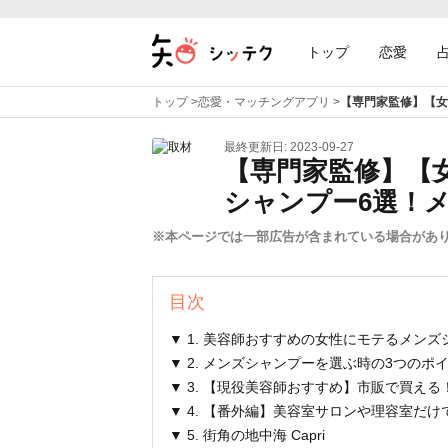
トップ
恋愛
トップ
>
恋愛・マッチングアプリ
>
【専門家監修】【女
最終更新日: 2023-09-27
【専門家監修】【
シャンプー6選！
※本ページでは一部広告が含まれている場合があ
目次
▼ 1. 美容師おすすめの女性にモテるメン
▼ 2. メンズシャンプーを選ぶ時の3つのポ
▼ 3. 【現役美容師おすすめ】市販で買え
▼ 4. 【番外編】美容室サロンや理容室だ
▼ 5. 街角の地中海 Capri