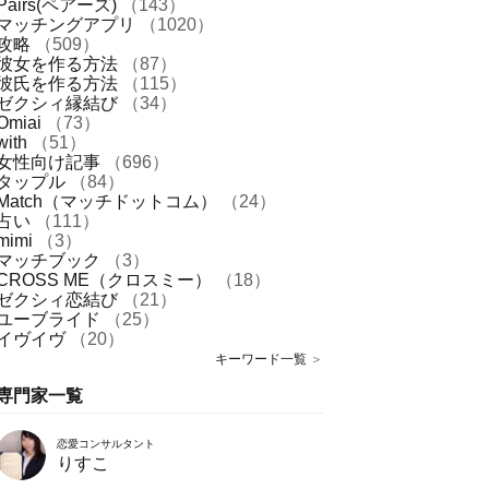
Pairs(ペアーズ)
（143）
マッチングアプリ
（1020）
攻略
（509）
彼女を作る方法
（87）
彼氏を作る方法
（115）
ゼクシィ縁結び
（34）
Omiai
（73）
with
（51）
女性向け記事
（696）
タップル
（84）
Match（マッチドットコム）
（24）
占い
（111）
mimi
（3）
マッチブック
（3）
CROSS ME（クロスミー）
（18）
ゼクシィ恋結び
（21）
ユーブライド
（25）
イヴイヴ
（20）
キーワード一覧
＞
専門家一覧
恋愛コンサルタント
りすこ