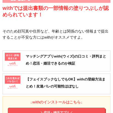
withでは提出書類の一部情報の塗りつぶしが認
められています！
そのため顔写真や住所など、年齢とは関係のない情報まで提出
することが不安な方にはwithがオススメですよ。
マッチングアプリwith(ウィズ)の口コミ・評判まと
め！恋活・婚活できるのか検証
【フェイスブックなしでもOK】withの登録方法ま
とめ！友達バレの可能性ほぼなし
↓withのインストールはこちら↓
＼恋活・婚活アプリ／