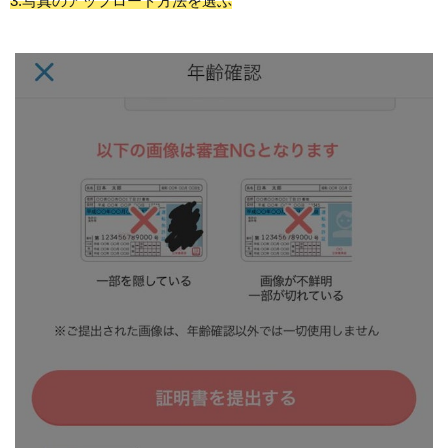
3.写真のアップロード方法を選ぶ