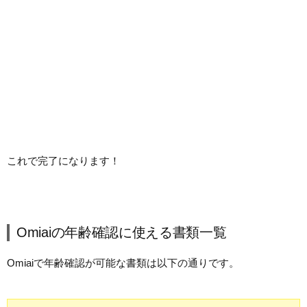
これで完了になります！
Omiaiの年齢確認に使える書類一覧
Omiaiで年齢確認が可能な書類は以下の通りです。