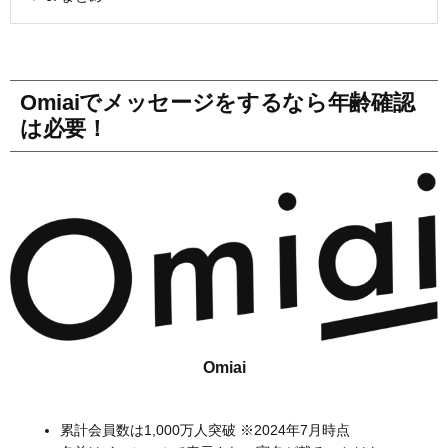
Omiaiでメッセージをするなら年齢確認
は必要！
Omiai
累計会員数は1,000万人突破 ※2024年7月時点