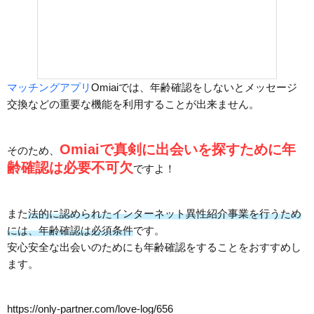
マッチングアプリ
Omiaiでは、年齢確認をしないとメッセージ
交換などの重要な機能を利用することが出来ません。
Omiaiで真剣に出会いを探すために年
そのため、
齢確認は必要不可欠
ですよ！
また
法的に認められたインターネット異性紹介事業を行うため
には、年齢確認は必須条件
です。
安心安全な出会いのためにも年齢確認をすることをおすすめし
ます。
https://only-partner.com/love-log/656