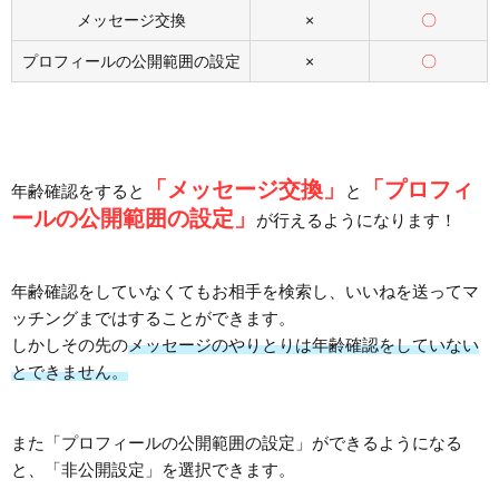
メッセージ交換
×
〇
プロフィールの公開範囲の設定
×
〇
「メッセージ交換」
「プロフィ
年齢確認をすると
と
ールの公開範囲の設定」
が行えるようになります！
年齢確認をしていなくてもお相手を検索し、いいねを送ってマ
ッチングまではすることができます。
しかしその先の
メッセージのやりとりは年齢確認をしていない
とできません。
また「プロフィールの公開範囲の設定」ができるようになる
と、「非公開設定」を選択できます。