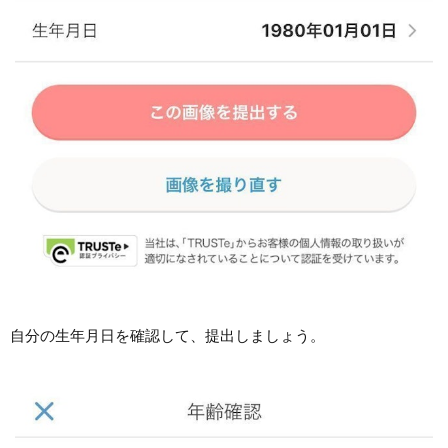
自分の生年月日を確認して、提出しましょう。