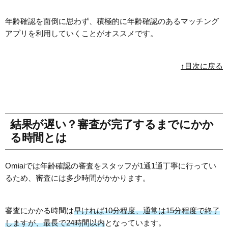
年齢確認を面倒に思わず、積極的に年齢確認のあるマッチング
アプリを利用していくことがオススメです。
↑目次に戻る
結果が遅い？審査が完了するまでにかか
る時間とは
Omiaiでは年齢確認の審査をスタッフが1通1通丁寧に行ってい
るため、審査には多少時間がかかります。
審査にかかる時間は
早ければ10分程度、通常は15分程度で終了
しますが、最長で24時間以内
となっています。