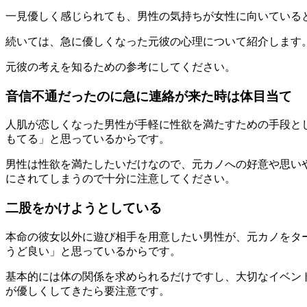
一見優しく感じられても、
男性の気持ちが女性に向いている
続いては、急に優しくなった元彼の心理について紹介します
元彼の考えを知るための参考にしてください。
音信不通だったのに急に連絡が来た時は体目当て
人肌が恋しくなった男性が
手軽に性欲を満たすための手段
と
もてる」と思っているからです。
男性は性欲を満たしたいだけなので、元カノへの好意や思い
にされてしまう
ので十分に注意してください。
二股をかけようとしている
本命の彼女以外に遊び相手を用意したい男性が、元カノをタ
うど良い」と思っている
からです。
基本的には体の関係を求められるだけですし、大切なイベン
が優しくしてきたら要注意です。