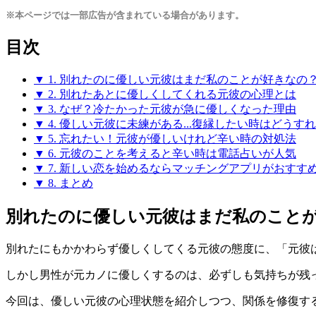
※本ページでは一部広告が含まれている場合があります。
目次
▼ 1. 別れたのに優しい元彼はまだ私のことが好きなの
▼ 2. 別れたあとに優しくしてくれる元彼の心理とは
▼ 3. なぜ？冷たかった元彼が急に優しくなった理由
▼ 4. 優しい元彼に未練がある...復縁したい時はどうす
▼ 5. 忘れたい！元彼が優しいけれど辛い時の対処法
▼ 6. 元彼のことを考えると辛い時は電話占いが人気
▼ 7. 新しい恋を始めるならマッチングアプリがおすす
▼ 8. まとめ
別れたのに優しい元彼はまだ私のこと
別れたにもかかわらず優しくしてくる元彼の態度に、「元彼
しかし男性が元カノに優しくするのは、
必ずしも気持ちが残
今回は、優しい元彼の心理状態を紹介しつつ、関係を修復す