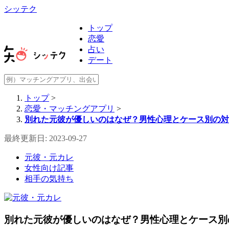
シッテク
トップ
恋愛
占い
デート
トップ
>
恋愛・マッチングアプリ
>
別れた元彼が優しいのはなぜ？男性心理とケース別の対
最終更新日: 2023-09-27
元彼・元カレ
女性向け記事
相手の気持ち
別れた元彼が優しいのはなぜ？男性心理とケース別