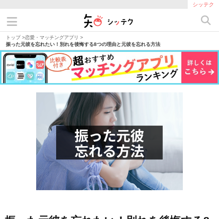
シッテク
トップ
>
恋愛・マッチングアプリ
>
振った元彼を忘れたい！別れを後悔する8つの理由と元彼を忘れる方法