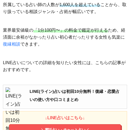
所属している占い師の人数が
1,600人を超えている
ことから、取
り扱っている相談ジャンル・占術が幅広いです。
業界最安値級の
「1分100円〜」の料金で鑑定が行える
ため、経
済面に余裕がなかったり占い初心者だったりする女性も気楽に
復縁相談
できます。
LINE占いについての詳細を知りたい女性には、こちらの記事が
おすすめです。
LINE(ライン)占いは初回10分無料！復縁・恋愛占
いの使い方や口コミまとめ
↓LINE占いはこちら↓
＼電話占い・チャット占い／