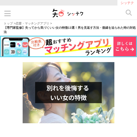
シッテク
トップ
>
恋愛・マッチングアプリ
>
【専門家監修】失ってから気づくいい女の特徴13選！男を見返す方法・復縁を迫られた時の対処
法