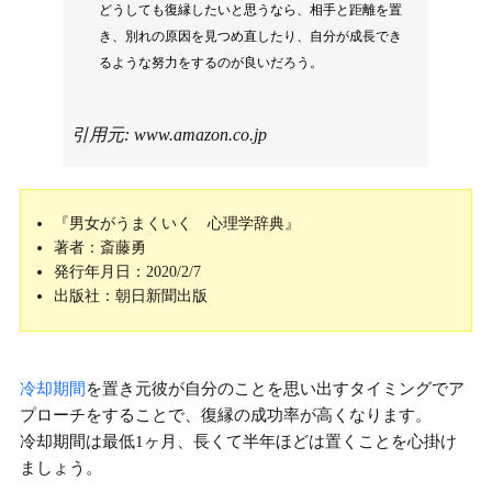
どうしても復縁したいと思うなら、相手と距離を置
き、別れの原因を見つめ直したり、自分が成長でき
るような努力をするのが良いだろう。
引用元:
www.amazon.co.jp
『男女がうまくいく 心理学辞典』
著者：斎藤勇
発行年月日：2020/2/7
出版社：朝日新聞出版
冷却期間
を置き元彼が自分のことを思い出すタイミングでア
プローチをすることで、復縁の成功率が高くなります。
冷却期間は最低1ヶ月、長くて半年ほど
は置くことを心掛け
ましょう。