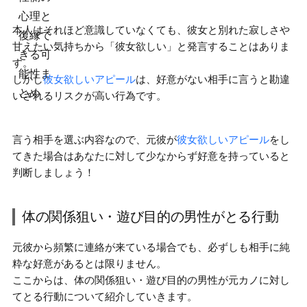
本人はそれほど意識していなくても、彼女と別れた寂しさや
甘えたい気持ちから「彼女欲しい」と発言することはありま
す。
しかし
彼女欲しいアピール
は、好意がない相手に言うと勘違
いされるリスクが高い行為です。
言う相手を選ぶ内容なので、元彼が
彼女欲しいアピール
をし
てきた場合はあなたに対して
少なからず好意を持っている
と
判断しましょう！
体の関係狙い・遊び目的の男性がとる行動
元彼から頻繁に連絡が来ている場合でも、必ずしも相手に純
粋な好意があるとは限りません。
ここからは、
体の関係狙い・遊び目的の男性が元カノに対し
てとる行動
について紹介していきます。