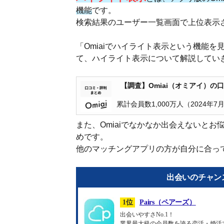
機能
です。
検索結果のユーザー一覧画面で上位表示さ
「Omiaiでハイライト表示という機能
て、ハイライト表示について解説してい
【調査】Omiai（オミアイ）の
累計会員数1,000万人（2024年
また、Omiaiでなかなか出会えないとお
めです。
他のマッチングアプリの方が自分に合っ
出会いのチャン
1位
Pairs（ペアーズ）
出会いやすさNo.1！
業界最大級の会員数を誇る恋活・婚活