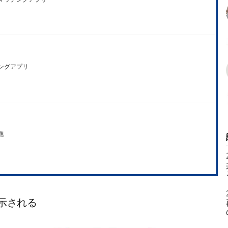
ングアプリ
題
示される