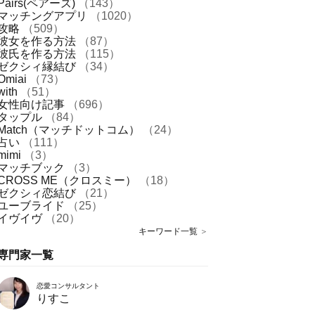
Pairs(ペアーズ)
（143）
マッチングアプリ
（1020）
攻略
（509）
彼女を作る方法
（87）
彼氏を作る方法
（115）
ゼクシィ縁結び
（34）
Omiai
（73）
with
（51）
女性向け記事
（696）
タップル
（84）
Match（マッチドットコム）
（24）
占い
（111）
mimi
（3）
マッチブック
（3）
CROSS ME（クロスミー）
（18）
ゼクシィ恋結び
（21）
ユーブライド
（25）
イヴイヴ
（20）
キーワード一覧
＞
専門家一覧
恋愛コンサルタント
りすこ