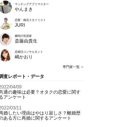
マッチングアプリマスター
やんまき
恋愛・婚活スタイリスト
JURI
腕時計投資家
斎藤由貴生
恋婚活コンサルタント
嶋かおり
専門家一覧 ＞
調査レポート・データ
2022/04/09
共通の趣味は必要？オタクの恋愛に関す
るアンケート
2022/03/11
再婚したい理由はやはり寂しさ？離婚歴
のある方に再婚に関するアンケート