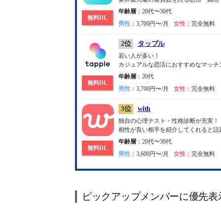
年齢層
：20代〜30代
無料DL
男性
：3,700円〜/月
女性
：完全無料
2位
タップル
若い人が多い！
カジュアルな恋活におすすめなマッチ
年齢層
：20代
無料DL
男性
：3,700円〜/月
女性
：完全無料
3位
with
独自の心理テスト・性格診断が充実！
相性が良い相手を紹介してくれると話
年齢層
：20代〜30代
無料DL
男性
：3,600円〜/月
女性
：完全無料
ピックアップメンバーに優先表