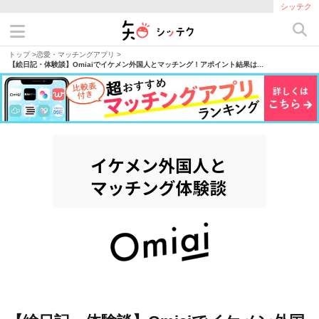
シッテク
トップ
>
恋愛・マッチングアプリ
>
【絵日記・体験談】Omiaiでイケメン外国人とマッチング！アポイント結果は...