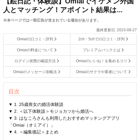
【絵日記・体験談】Omiaiでイケメン外国
人とマッチング！アポイント結果は...
※本ページでは一部広告が含まれている場合があります。
最終更新日:
2023-09-27
Omiaiの口コミ・評判
2ch・5chでの口コミ・評判
Omiaiの料金について
プレミアムパックとは
ログイン状態の確認方法
Omiaiのいいね！を集めるコツ
Omiaiのメッセージ攻略法
Omiaiのサクラや業者について
目次
▼ 1. 25歳喪女の婚活体験談
▼ 2. ＜以下体験談＞モジョカツから婚活へ
▼ 3. はなころさんも利用したおすすめマッチングアプリ
「Omiai（オミアイ）」
▼ 4. ＜編集後記＞まとめ