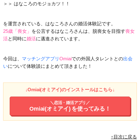
＞＞
はなころのモジョカツ！！
を運営されている、はなころさんの婚活体験記です。
25歳「喪女」
を公言するはなころさんは、脱喪女を目指す
喪女
活
と同時に
婚活
に邁進されています。
今回は、
マッチングアプリ
Omiai
での外国人タレントとの
出会
い
について体験談にまとめて頂きました！
↓Omiai(オミアイ)のインストールはこちら↓
＼恋活・婚活アプリ／
Omiai(オミアイ)
を使ってみる！
↑目次に戻る