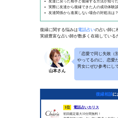
友達に戻った相手と復縁する方法が知り
実際に友達から復縁できた人の成功体験
友達関係から進展しない場合の対処法は
復縁に関する悩みは
電話占い
の占い師に
実績豊富な占い師が数多く在籍している
「恋愛で同じ失敗（
やってるのに、恋愛
男女にぜひ参考にし
山本さん
復縁相談
に
1位
電話占いカリス
初回鑑定最大10分間無料！