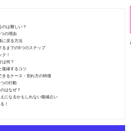
するのは難しい？
4つの理由
関係に戻る方法
縁するまでの5つのステップ
ック！
けは何？
手と復縁するコツ
縁できるケース・別れ方の特徴
4つの行動
いのはなぜ？
…答えになるかもしれない復縁占い
れる！