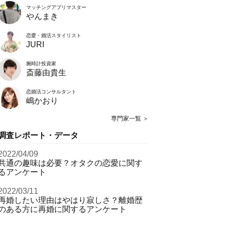
マッチングアプリマスター
やんまき
恋愛・婚活スタイリスト
JURI
腕時計投資家
斎藤由貴生
恋婚活コンサルタント
嶋かおり
専門家一覧 ＞
調査レポート・データ
2022/04/09
共通の趣味は必要？オタクの恋愛に関す
るアンケート
2022/03/11
再婚したい理由はやはり寂しさ？離婚歴
のある方に再婚に関するアンケート