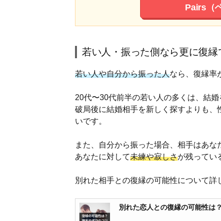
Pairs
若い人・振った側なら更に復縁
若い人や自分から振った人
なら、復縁率
20代〜30代前半の若い人の多くは、結
破局後に結婚相手を新しく探すよりも、
いです。
また、自分から振った場合、相手はあな
あなたに対して
未練や寂しさ
が残ってい
別れた相手との復縁の可能性について詳
別れた恋人との復縁の可能性は