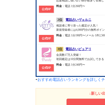
恋愛相談に強い占い師が数多く在籍し
料金
：電話 1分260円〜
公式HP
2位
電話占いヴェルニ
相談者に寄り添った鑑定が人気！
新規登録者には4,000円分の無料ポイ
料金
：電話 1分190円〜/メール 1件2,5
公式HP
3位
電話占いピュアリ
会員数17万人突破！
初回鑑定は10分間無料でお試しできる
料金
：電話 1分240円〜
公式HP
⇨
おすすめ電話占いランキングを詳しくチ
↓新しい