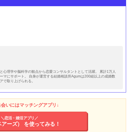
と心理学や脳科学の観点から恋愛コンサルタントとして活躍。 累計1万人
マにサポート。 自身が運営する結婚相談所Agumは200組以上の成婚数
アで取り上げられる。
出会いにはマッチングアプリ↓
＼恋活・婚活アプリ／
（ペアーズ）
を使ってみる！