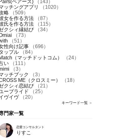
Pairs(ペアーズ)
（143）
マッチングアプリ
（1020）
攻略
（509）
彼女を作る方法
（87）
彼氏を作る方法
（115）
ゼクシィ縁結び
（34）
Omiai
（73）
with
（51）
女性向け記事
（696）
タップル
（84）
Match（マッチドットコム）
（24）
占い
（111）
mimi
（3）
マッチブック
（3）
CROSS ME（クロスミー）
（18）
ゼクシィ恋結び
（21）
ユーブライド
（25）
イヴイヴ
（20）
キーワード一覧
＞
専門家一覧
恋愛コンサルタント
りすこ