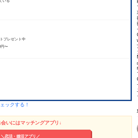
ている
ントプレゼント中
00円〜
ェックする！
出会いにはマッチングアプリ↓
＼恋活・婚活アプリ／