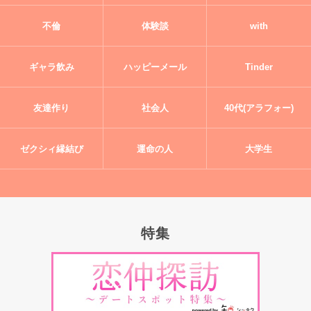
不倫
体験談
with
ギャラ飲み
ハッピーメール
Tinder
友達作り
社会人
40代(アラフォー)
ゼクシィ縁結び
運命の人
大学生
特集