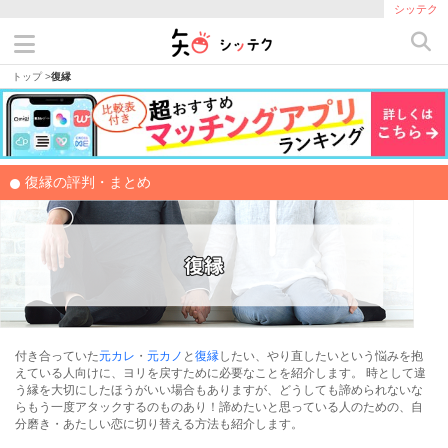
シッテク
トップ
>
復縁
復縁の評判・まとめ
付き合っていた
元カレ
・
元カノ
と
復縁
したい、やり直したいという悩みを抱
えている人向けに、ヨリを戻すために必要なことを紹介します。 時として違
う縁を大切にしたほうがいい場合もありますが、どうしても諦められないな
らもう一度アタックするのものあり！諦めたいと思っている人のための、自
分磨き・あたしい恋に切り替える方法も紹介します。