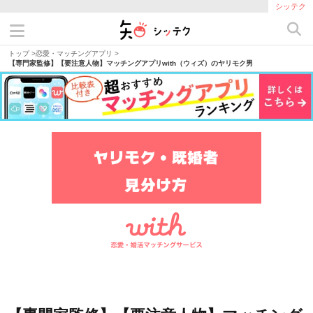
シッテク
トップ
>
恋愛・マッチングアプリ
>
【専門家監修】【要注意人物】マッチングアプリwith（ウィズ）のヤリモク男