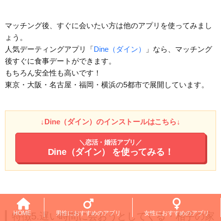
マッチング後、すぐに会いたい方は他のアプリを使ってみまし
ょう。
人気デーティングアプリ「
Dine（ダイン）
」なら、マッチング
後すぐに食事デートができます。
もちろん安全性も高いです！
東京・大阪・名古屋・福岡・横浜の5都市で展開しています。
↓Dine（ダイン）のインストールはこちら↓
＼恋活・婚活アプリ／
Dine（ダイン）
を使ってみる！
HOME
男性におすすめのアプリ
女性におすすめのアプリ
特徴5.遅い時間に会おうとしてくる・相手の家