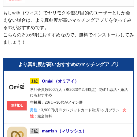
もしwith（ウィズ）でヤリモクや遊び目的のユーザーとしか会
えない場合は、より真剣度が高いマッチングアプリを使ってみ
るのがおすすめです。
こちらの2つが特におすすめなので、無料でインストールしてみ
ましょう！
より真剣度が高いおすすめのマッチングアプリ
1位
Omiai（オミアイ）
累計会員数900万人（※2023年2月時点）突破！恋活・婚活
にもおすすめ
年齢層
：20代〜30代がメイン層
無料DL
男性
：3,900円/月※クレジットカード決済1ヶ月プラン
女
性
：完全無料
2位
marrish（マリッシュ）