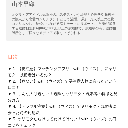
山本早織
元グラビアアイドル元銀座のホステスという経歴と心理学や脳科学
の観点から恋愛コンサルタントとして活躍。 累計1万人以上の恋愛
コンサルをし、結婚につながる恋をテーマにサポート。 自身が運営
する結婚相談所Agumは200組以上の成婚数で、成婚率の高い結婚相
談所として様々なメディアで取り上げられる。
目次
▼ 1. 【要注意】マッチングアプリ「with（ウィズ）」にヤリ
モク・既婚者はいるの？
▼ 2. 【危ない】with（ウィズ）で要注意人物に会ったという
口コミ
▼ 3. こんな人は危ない！危険なヤリモク・既婚者の特徴と見
分け方
▼ 4. 【トラブル注意】with（ウィズ）でヤリモク・既婚者に
会った時の対処法
▼ 5. ヤリモクだらけってわけではない！with（ウィズ）の口
コミをチェック