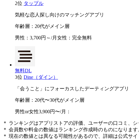
2位
タップル
気軽な恋人探し向けのマッチングアプリ
年齢層
：20代がメイン層
男性
：3,700円～/月
女性
：完全無料
無料DL
3位
Dine（ダイン）
「会うこと」にフォーカスしたデーティングアプリ
年齢層
：20代〜30代がメイン層
男性
or
女性
3,900円〜/月：
＊ ランキングはアプリストアの評価、ユーザーの口コミ、
＊ 会員数や料金の数値はランキング作成時のものになります
＊ 現在の数値とは異なる可能性があるので、詳細は公式サイ