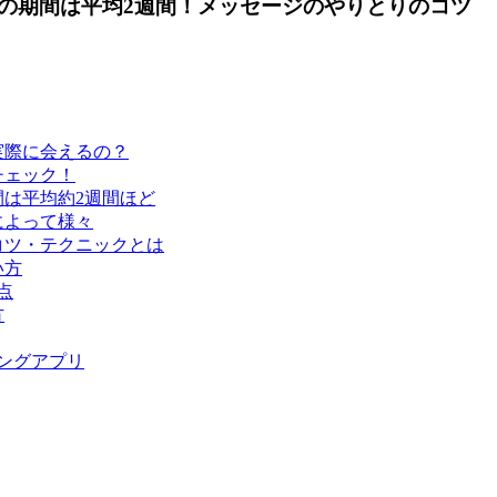
の期間は平均2週間！メッセージのやりとりのコツ
実際に会えるの？
チェック！
間は平均約2週間ほど
によって様々
コツ・テクニックとは
い方
点
方
チングアプリ