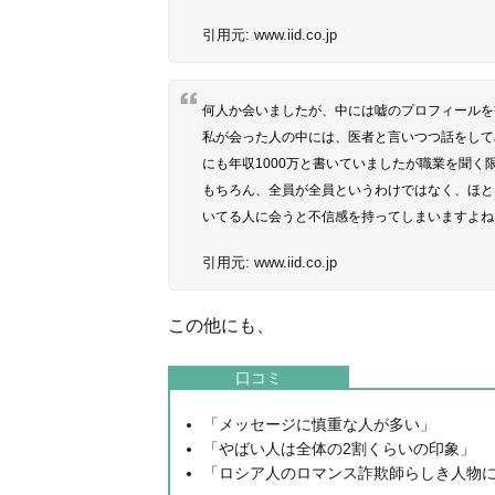
引用元:
www.iid.co.jp
何人か会いましたが、中には嘘のプロフィールを
私が会った人の中には、医者と言いつつ話をして
にも年収1000万と書いていましたが職業を聞く
もちろん、全員が全員というわけではなく、ほと
いてる人に会うと不信感を持ってしまいますよね
引用元:
www.iid.co.jp
この他にも、
口コミ
「メッセージに慎重な人が多い」
「やばい人は全体の2割くらいの印象」
「ロシア人のロマンス詐欺師らしき人物