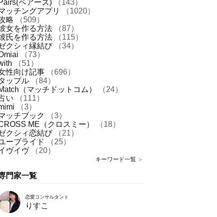
Pairs(ペアーズ)
（143）
マッチングアプリ
（1020）
攻略
（509）
彼女を作る方法
（87）
彼氏を作る方法
（115）
ゼクシィ縁結び
（34）
Omiai
（73）
with
（51）
女性向け記事
（696）
タップル
（84）
Match（マッチドットコム）
（24）
占い
（111）
mimi
（3）
マッチブック
（3）
CROSS ME（クロスミー）
（18）
ゼクシィ恋結び
（21）
ユーブライド
（25）
イヴイヴ
（20）
キーワード一覧
＞
専門家一覧
恋愛コンサルタント
りすこ