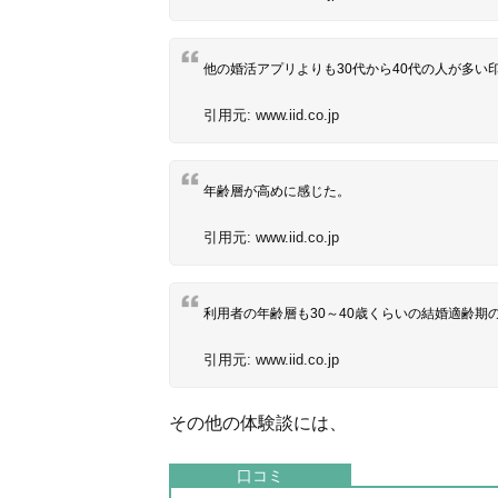
他の婚活アプリよりも30代から40代の人が多い
引用元:
www.iid.co.jp
年齢層が高めに感じた。
引用元:
www.iid.co.jp
利用者の年齢層も30～40歳くらいの結婚適齢期
引用元:
www.iid.co.jp
その他の体験談には、
口コミ