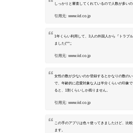
しっかりと審査してくれているので人数が多いの
引用元:
www.iid.co.jp
1年くらい利用して、3人の外国人から『トラブ
ました(^^;;
引用元:
www.iid.co.jp
女性の数が少ないのか登録するとかなりの数のい
で、年齢的に恋愛対象な人は半分くらいの印象で
ると、1割くらいしか残りません。
引用元:
www.iid.co.jp
この手のアプリは色々使ってきましたけど、比較
ます。