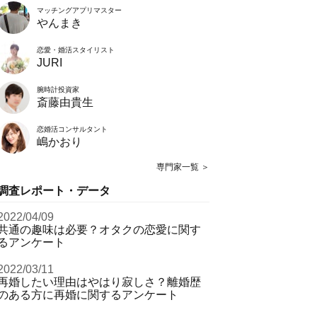
マッチングアプリマスター
やんまき
恋愛・婚活スタイリスト
JURI
腕時計投資家
斎藤由貴生
恋婚活コンサルタント
嶋かおり
専門家一覧 ＞
調査レポート・データ
2022/04/09
共通の趣味は必要？オタクの恋愛に関す
るアンケート
2022/03/11
再婚したい理由はやはり寂しさ？離婚歴
のある方に再婚に関するアンケート