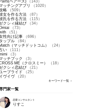
Pairs(ペアーズ)
（143）
マッチングアプリ
（1020）
攻略
（509）
彼女を作る方法
（87）
彼氏を作る方法
（115）
ゼクシィ縁結び
（34）
Omiai
（73）
with
（51）
女性向け記事
（696）
タップル
（84）
Match（マッチドットコム）
（24）
占い
（111）
mimi
（3）
マッチブック
（3）
CROSS ME（クロスミー）
（18）
ゼクシィ恋結び
（21）
ユーブライド
（25）
イヴイヴ
（20）
キーワード一覧
＞
専門家一覧
恋愛コンサルタント
りすこ