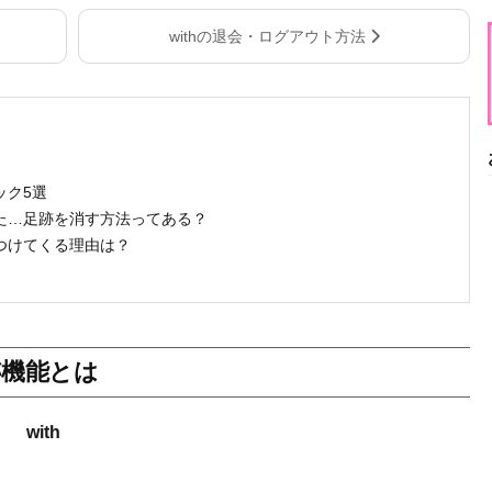
withの退会・ログアウト方法
ック5選
った…足跡を消す方法ってある？
をつけてくる理由は？
跡機能とは
with