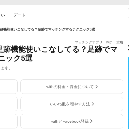
占い
デート
の足跡機能使いこなしてる？足跡でマッチングするテクニック5選
マッチングアプリ
with
攻略
の足跡機能使いこなしてる？足跡でマ
ニック5選
ります。
withの料金・課金について
いいね数を増やす方法
withとFacebook登録