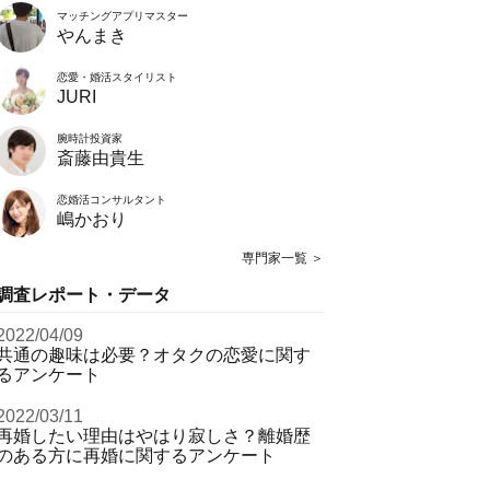
マッチングアプリマスター
やんまき
恋愛・婚活スタイリスト
JURI
腕時計投資家
斎藤由貴生
恋婚活コンサルタント
嶋かおり
専門家一覧 ＞
調査レポート・データ
2022/04/09
共通の趣味は必要？オタクの恋愛に関す
るアンケート
2022/03/11
再婚したい理由はやはり寂しさ？離婚歴
のある方に再婚に関するアンケート