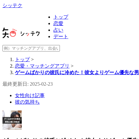
シッテク
トップ
恋愛
占い
デート
トップ
>
恋愛・マッチングアプリ
>
ゲームばかりの彼氏に冷めた！彼女よりゲーム優先な男
最終更新日: 2025-02-23
女性向け記事
彼の気持ち