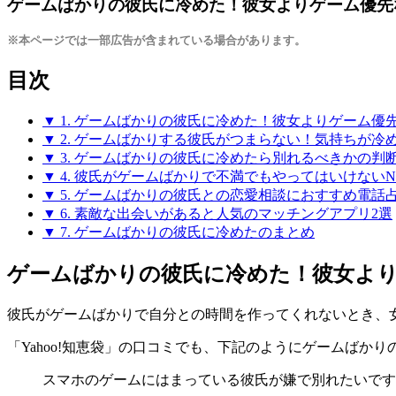
ゲームばかりの彼氏に冷めた！彼女よりゲーム優先
※本ページでは一部広告が含まれている場合があります。
目次
▼ 1. ゲームばかりの彼氏に冷めた！彼女よりゲーム優
▼ 2. ゲームばかりする彼氏がつまらない！気持ちが冷
▼ 3. ゲームばかりの彼氏に冷めたら別れるべきかの判
▼ 4. 彼氏がゲームばかりで不満でもやってはいけない
▼ 5. ゲームばかりの彼氏との恋愛相談におすすめ電話
▼ 6. 素敵な出会いがあると人気のマッチングアプリ2選
▼ 7. ゲームばかりの彼氏に冷めたのまとめ
ゲームばかりの彼氏に冷めた！彼女よ
彼氏がゲームばかりで自分との時間を作ってくれないとき、
「Yahoo!知恵袋」の口コミでも、下記のようにゲームば
スマホのゲームにはまっている彼氏が嫌で別れたいです