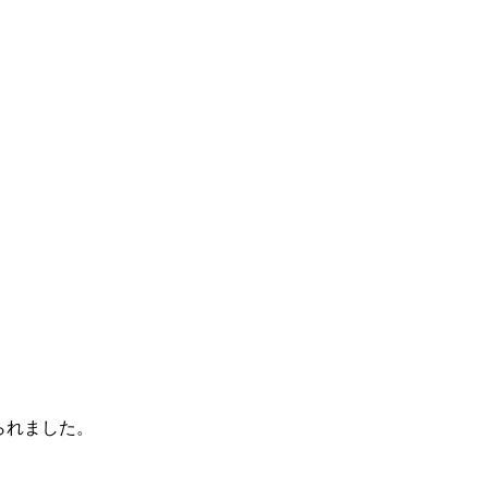
られました。