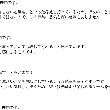
の理由です。
保しないと無理」といった考え
を持っているため、彼女のこと
けではない
ので、この行為に悪気も深い意味もありません。
由です。
ら放っておいても許してくれる」と思っています。
心感によるもの
です。
先する人もいます！
退屈さや時間を無駄にしているような感覚
を覚えやすいです。
やしたい気持ちが湧く
ため、彼らは恋愛より楽しめるゲームを
い理由です。