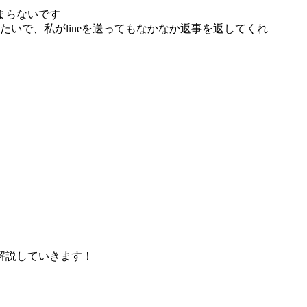
まらないです
るみたいで、私がlineを送ってもなかなか返事を返してくれ
解説していきます！