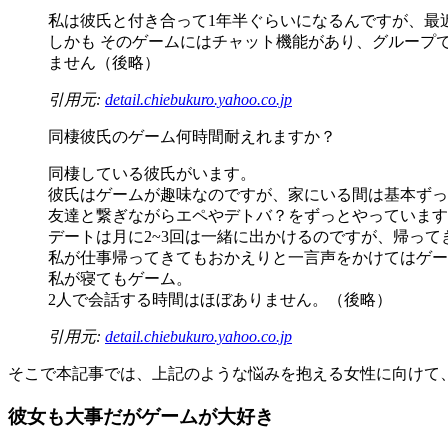
私は彼氏と付き合って1年半ぐらいになるんですが、最
しかも そのゲームにはチャット機能があり、グループで仲良く
ません（後略）
引用元:
detail.chiebukuro.yahoo.co.jp
同棲彼氏のゲーム何時間耐えれますか？
同棲している彼氏がいます。
彼氏はゲームが趣味なのですが、家にいる間は基本ずっ
友達と繋ぎながらエペやデトバ？をずっとやっています
デートは月に2~3回は一緒に出かけるのですが、帰って
私が仕事帰ってきてもおかえりと一言声をかけてはゲー
私が寝てもゲーム。
2人で会話する時間はほぼありません。（後略）
引用元:
detail.chiebukuro.yahoo.co.jp
そこで本記事では、上記のような悩みを抱える女性に向けて
彼女も大事だがゲームが大好き