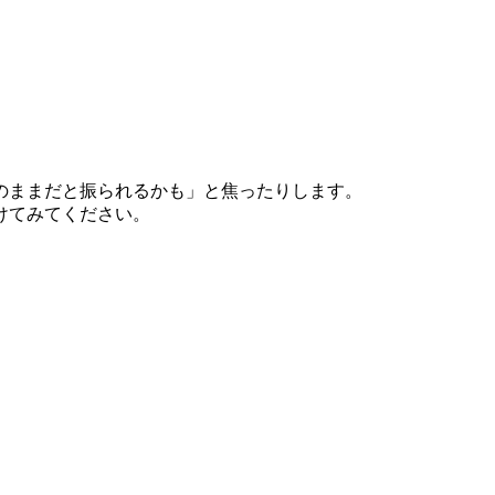
のままだと振られるかも」と焦ったり
します。
けてみてください。