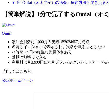
▼ 10. Omiai（オミアイ）の退会・解約方法と注意点ま
【簡単解説】1分で完了するOmiai（オ
Omiai
累計会員数は1,000万人突破 ※2024年7月時点
名前はイニシャルで表示され、実名が載ることはない
24時間365日の厳重な監視体制あり
登録は無料でできる
利用料は月3,900円(1カ月プラン) ※クレジットカー
↓詳しくはこちら↓
公式ホームページ