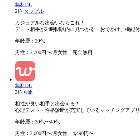
無料DL
2位
タップル
カジュアルな出会いならこれ！
デート相手が24時間以内に見つかる「おでかけ」機能
年齢層
：20代
男性
：3,700円〜/月
女性
：完全無料
無料DL
3位
with
相性が良い相手と出会える！
心理テスト・性格診断が充実しているマッチングアプリ
年齢層
：30代〜40代
男性
：3,600円〜/月
女性
：4,490円〜