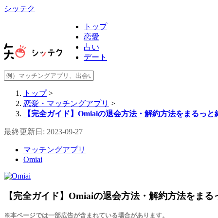
シッテク
トップ
恋愛
占い
デート
トップ
>
恋愛・マッチングアプリ
>
【完全ガイド】Omiaiの退会方法・解約方法をまるっ
最終更新日: 2023-09-27
マッチングアプリ
Omiai
【完全ガイド】Omiaiの退会方法・解約方法をま
※本ページでは一部広告が含まれている場合があります。