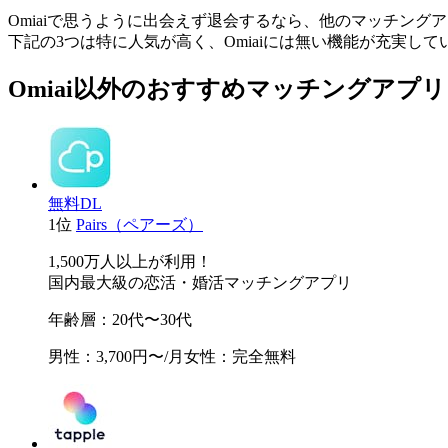
Omiaiで思うように出会えず退会するなら、他のマッチング
下記の3つは特に人気が高く、Omiaiには無い機能が充実して
Omiai以外のおすすめマッチングアプリ
無料DL
1位
Pairs（ペアーズ）
1,500万人以上が利用！
国内最大級の恋活・婚活マッチングアプリ
年齢層
：20代〜30代
男性
：3,700円〜/月
女性
：完全無料