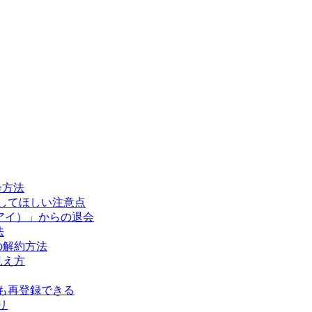
会方法
認してほしい注意点
（オミアイ）」からの退会
法
の解約方法
見え方
でも再登録できる
リ