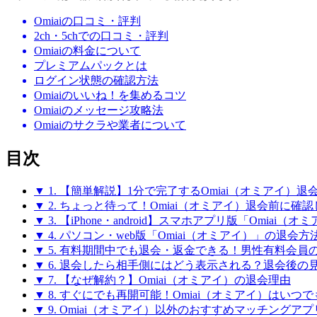
Omiaiの口コミ・評判
2ch・5chでの口コミ・評判
Omiaiの料金について
プレミアムパックとは
ログイン状態の確認方法
Omiaiのいいね！を集めるコツ
Omiaiのメッセージ攻略法
Omiaiのサクラや業者について
目次
▼ 1. 【簡単解説】1分で完了するOmiai（オミアイ）退
▼ 2. ちょっと待って！Omiai（オミアイ）退会前に確
▼ 3. 【iPhone・android】スマホアプリ版「Omiai
▼ 4. パソコン・web版「Omiai（オミアイ）」の退会方
▼ 5. 有料期間中でも退会・返金できる！男性有料会員
▼ 6. 退会したら相手側にはどう表示される？退会後の
▼ 7. 【なぜ解約？】Omiai（オミアイ）の退会理由
▼ 8. すぐにでも再開可能！Omiai（オミアイ）はいつ
▼ 9. Omiai（オミアイ）以外のおすすめマッチングアプ