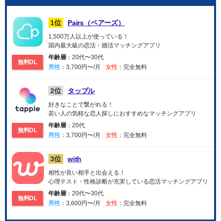
1位
Pairs（ペアーズ）
1,500万人以上が使っている！
国内最大級の恋活・婚活マッチングアプリ
年齢層
：20代〜30代
無料DL
男性
：3,700円〜/月
女性
：完全無料
2位
タップル
好きなことで繋がれる！
若い人の気軽な恋人探しにおすすめなマッチングアプリ
年齢層
：20代
無料DL
男性
：3,700円〜/月
女性
：完全無料
3位
with
相性が良い相手と出会える！
心理テスト・性格診断が充実している恋活マッチングアプリ
年齢層
：20代〜30代
無料DL
男性
：3,600円〜/月
女性
：完全無料