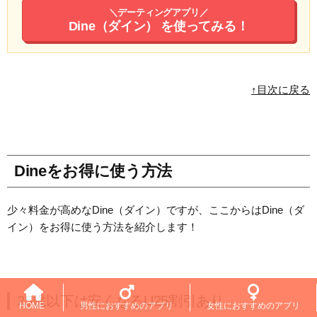
＼デーティングアプリ／
Dine（ダイン）
を使ってみる！
↑目次に戻る
Dineをお得に使う方法
少々料金が高めなDine（ダイン）ですが、ここからはDine（ダ
イン）をお得に使う方法を紹介します！
25歳以下は安くなるU25割引あり
HOME
男性におすすめのアプリ
女性におすすめのアプリ