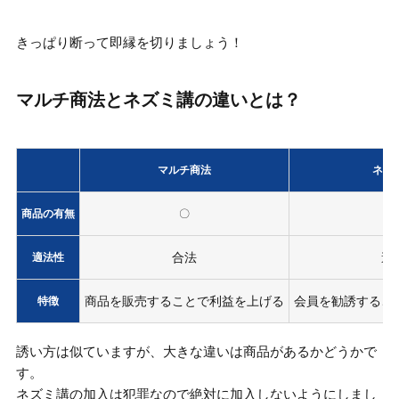
きっぱり断って即縁を切りましょう！
マルチ商法とネズミ講の違いとは？
マルチ商法
ネズ
✕
商品の有無
〇
合法
違
適法性
商品を販売することで利益を上げる
会員を勧誘するこ
特徴
誘い方は似ていますが、大きな違いは商品があるかどうかで
す。
ネズミ講の加入は犯罪
なので絶対に加入しないようにしまし