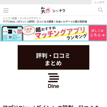
シッテク
トップ
>
恋愛・マッチングアプリ
>
アプリDine（ダイン）の評判・口コミを大調査！出会いとデートの質が高評価