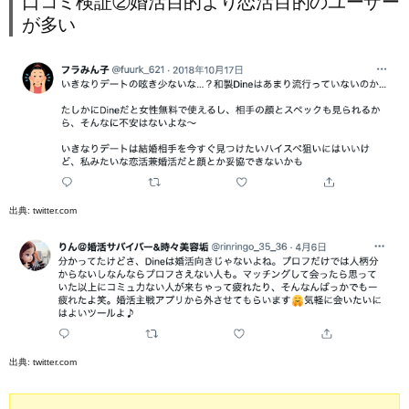
口コミ検証②婚活目的より恋活目的のユーザー
が多い
出典:
twitter.com
出典:
twitter.com