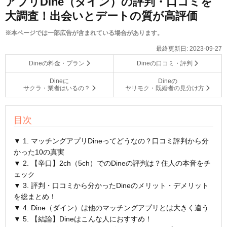
アプリDine（ダイン）の評判・口コミを
大調査！出会いとデートの質が高評価
※本ページでは一部広告が含まれている場合があります。
最終更新日:
2023-09-27
Dineの料金・プラン
Dineの口コミ・評判
Dineに
Dineの
サクラ・業者はいるの？
ヤリモク・既婚者の見分け方
目次
▼ 1. マッチングアプリDineってどうなの？口コミ評判から分
かった10の真実
▼ 2. 【辛口】2ch（5ch）でのDineの評判は？住人の本音をチ
ェック
▼ 3. 評判・口コミから分かったDineのメリット・デメリット
を総まとめ！
▼ 4. Dine（ダイン）は他のマッチングアプリとは大きく違う
▼ 5. 【結論】Dineはこんな人におすすめ！