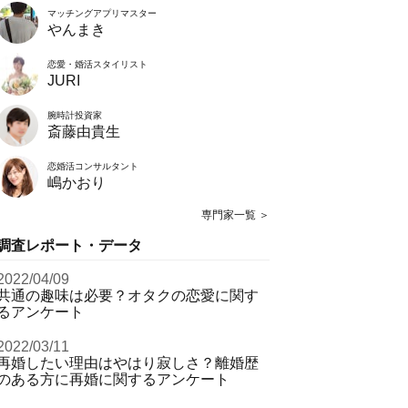
マッチングアプリマスター
やんまき
恋愛・婚活スタイリスト
JURI
腕時計投資家
斎藤由貴生
恋婚活コンサルタント
嶋かおり
専門家一覧 ＞
調査レポート・データ
2022/04/09
共通の趣味は必要？オタクの恋愛に関す
るアンケート
2022/03/11
再婚したい理由はやはり寂しさ？離婚歴
のある方に再婚に関するアンケート