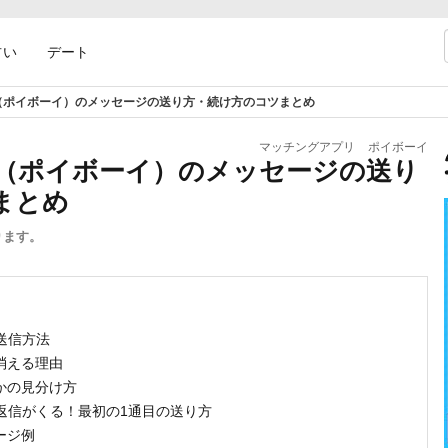
占い
デート
oy（ポイボーイ）のメッセージの送り方・続け方のコツまとめ
マッチングアプリ
ポイボーイ
oy（ポイボーイ）のメッセージの送り
まとめ
ります。
の送信方法
消える理由
うかの見分け方
）で返信がくる！最初の1通目の送り方
ージ例