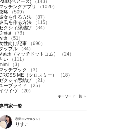
Pairs(ペアーズ)
（143）
マッチングアプリ
（1020）
攻略
（509）
彼女を作る方法
（87）
彼氏を作る方法
（115）
ゼクシィ縁結び
（34）
Omiai
（73）
with
（51）
女性向け記事
（696）
タップル
（84）
Match（マッチドットコム）
（24）
占い
（111）
mimi
（3）
マッチブック
（3）
CROSS ME（クロスミー）
（18）
ゼクシィ恋結び
（21）
ユーブライド
（25）
イヴイヴ
（20）
キーワード一覧
＞
専門家一覧
恋愛コンサルタント
りすこ