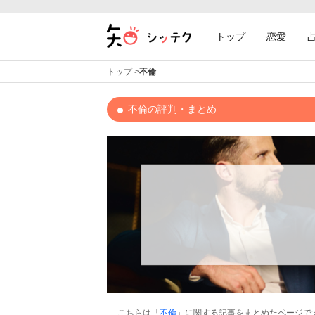
トップ
恋愛
トップ
>
不倫
不倫の評判・まとめ
こちらは「
不倫
」に関する記事をまとめたページで