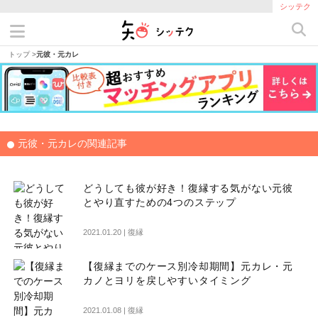
シッテク
トップ
>
元彼・元カレ
元彼・元カレの関連記事
どうしても彼が好き！復縁する気がない元彼
とやり直すための4つのステップ
2021.01.20 |
復縁
【復縁までのケース別冷却期間】元カレ・元
カノとヨリを戻しやすいタイミング
2021.01.08 |
復縁