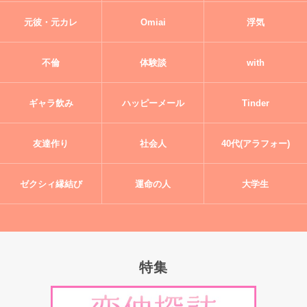
元彼・元カレ
Omiai
浮気
不倫
体験談
with
ギャラ飲み
ハッピーメール
Tinder
友達作り
社会人
40代(アラフォー)
ゼクシィ縁結び
運命の人
大学生
特集